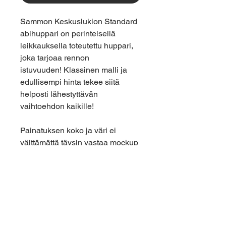
Sammon Keskuslukion Standard
abihuppari on perinteisellä
leikkauksella toteutettu huppari,
joka tarjoaa rennon
istuvuuden! Klassinen malli ja
edullisempi hinta tekee siitä
helposti lähestyttävän
vaihtoehdon kaikille!
Painatuksen koko ja väri ei
välttämättä täysin vastaa mockup
kuvassa esiintyvää painatusta.
Tummemmissa tuotteissa musta
logo voi näkyä heikommin.
Materiaali