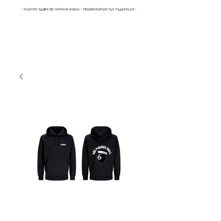
• Suomen tyylikkäin Verkkokauppa • Ylioppilaslahjat nyt myynnissä
•