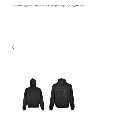
• Suomen tyylikkäin Verkkokauppa • Ylioppilaslahjat nyt myynnissä
•